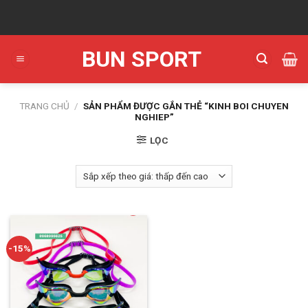
Skip
to
content
BUN SPORT
TRANG CHỦ
/
SẢN PHẨM ĐƯỢC GẮN THẺ “KINH BOI CHUYEN
NGHIEP”
LỌC
-15%