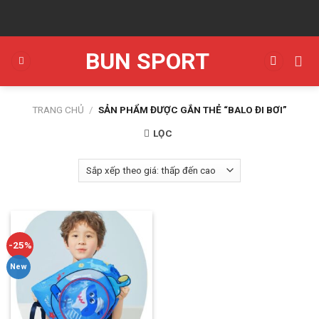
Skip
to
content
BUN SPORT
TRANG CHỦ
/
SẢN PHẨM ĐƯỢC GẮN THẺ “BALO ĐI BƠI”
LỌC
-25%
New