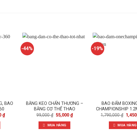
-44%
-19%
G, BAO
BĂNG KEO CHẤN THƯƠNG –
BAO ĐẤM BOXIN
60
BĂNG CƠ THỂ THAO
CHAMPIONSHIP 1.2M
Giá
Giá
Giá
Giá
00
₫
99,000
₫
55,000
₫
1,790,000
₫
1,45
hiện
gốc
hiện
gốc
tại
là:
tại
là:
MUA HÀNG
MUA HÀNG
 ₫.
là:
99,000 ₫.
là:
1,790
450,000 ₫.
55,000 ₫.