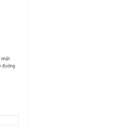
 nhất
võ đường