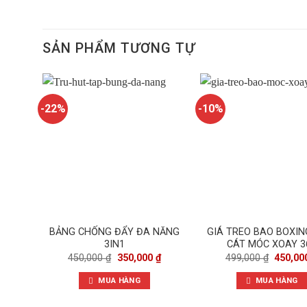
SẢN PHẨM TƯƠNG TỰ
-22%
-10%
BẢNG CHỐNG ĐẨY ĐA NĂNG
GIÁ TREO BAO BOXIN
3IN1
CÁT MÓC XOAY 3
Giá
Giá
Giá
450,000
₫
350,000
₫
499,000
₫
450,0
gốc
hiện
gốc
là:
tại
là:
MUA HÀNG
MUA HÀNG
450,000 ₫.
là:
499,000
350,000 ₫.