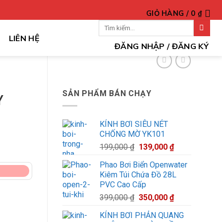
GIỎ HÀNG /
0
₫
Tìm
kiếm:
LIÊN HỆ
ĐĂNG NHẬP / ĐĂNG KÝ
SẢN PHẨM BÁN CHẠY
Y
KÍNH BƠI SIÊU NÉT
CHỐNG MỜ YK101
Giá
Giá
199,000
₫
139,000
₫
gốc
hiện
Phao Bơi Biển Openwater
là:
tại
Kiêm Túi Chứa Đồ 28L
199,000 ₫.
là:
PVC Cao Cấp
139,000 ₫.
Giá
Giá
399,000
₫
350,000
₫
gốc
hiện
KÍNH BƠI PHẢN QUANG
là:
tại