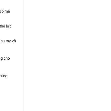
 độ mà
thể lực
au tay và
ng cho
xing