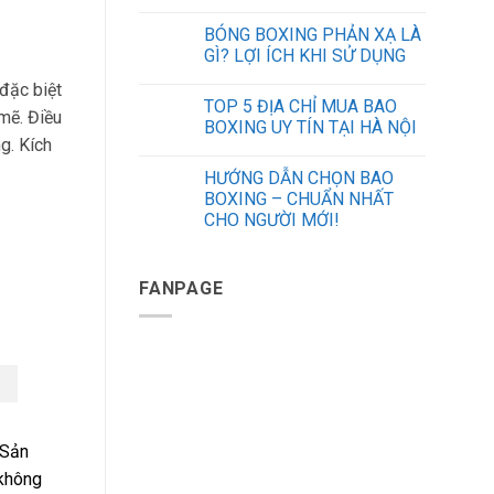
BÓNG BOXING PHẢN XẠ LÀ
GÌ? LỢI ÍCH KHI SỬ DỤNG
đặc biệt
TOP 5 ĐỊA CHỈ MUA BAO
mẽ. Điều
BOXING UY TÍN TẠI HÀ NỘI
g. Kích
HƯỚNG DẪN CHỌN BAO
BOXING – CHUẨN NHẤT
CHO NGƯỜI MỚI!
FANPAGE
 Sản
 không