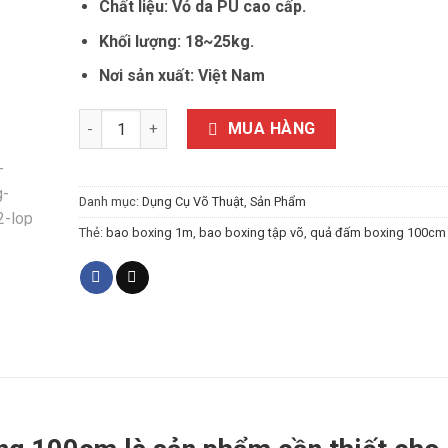
Chất liệu: Vỏ da PU cao cấp.
Khối lượng: 18~25kg.
Nơi sản xuất: Việt Nam
QUẢ ĐẤM BOXING 100CM DÀY DẶN, CHẮC CHẮN số lư
MUA HÀNG
Danh mục:
Dụng Cụ Võ Thuật
,
Sản Phẩm
Thẻ:
bao boxing 1m
,
bao boxing tập võ
,
quả đấm boxing 100cm