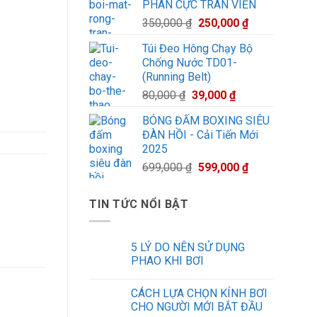
PHÂN CỰC TRÀN VIỀN
399,000 ₫.
là:
Giá
Giá
350,000
₫
250,000
₫
350,000 ₫.
gốc
hiện
Túi Đeo Hông Chạy Bộ
là:
tại
Chống Nước TD01-
350,000 ₫.
là:
(Running Belt)
250,000 ₫.
ợng
Giá
Giá
80,000
₫
39,000
₫
gốc
hiện
BÓNG ĐẤM BOXING SIÊU
là:
tại
ĐÀN HỒI - Cải Tiến Mới
80,000 ₫.
là:
2025
39,000 ₫.
Giá
Giá
699,000
₫
599,000
₫
gốc
hiện
là:
tại
TIN TỨC NỔI BẬT
699,000 ₫.
là:
599,000 ₫.
5 LÝ DO NÊN SỬ DỤNG
PHAO KHI BƠI
CÁCH LỰA CHỌN KÍNH BƠI
CHO NGƯỜI MỚI BẮT ĐẦU