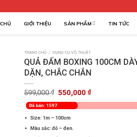
 CHỦ
GIỚI THIỆU
SẢN PHẨM
TIN TỨC
TRANG CHỦ
/
DỤNG CỤ VÕ THUẬT
QUẢ ĐẤM BOXING 100CM DÀ
DẶN, CHẮC CHẮN
Giá
Giá
599,000
₫
550,000
₫
gốc
hiện
Đã bán: 1597
là:
tại
599,000 ₫.
là:
Size: 1m – 100cm
550,000 ₫.
Màu sắc: đỏ – đen.