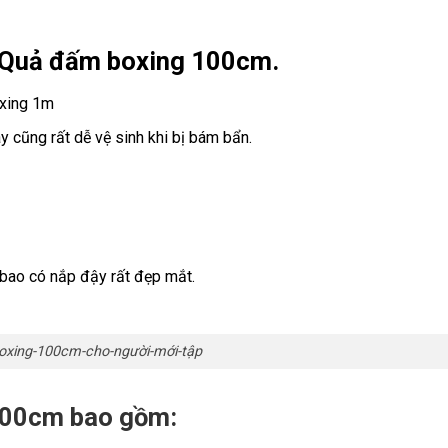
ẩm Quả đấm boxing 100cm.
xing 1m
ày cũng rất dễ vệ sinh khi bị bám bẩn.
 bao có nắp đậy rất đẹp mắt.
xing-100cm-cho-người-mới-tập
 100cm bao gồm: